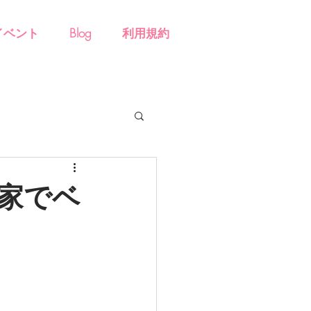
イベント
Blog
利用規約
家でベ
＠亀岡