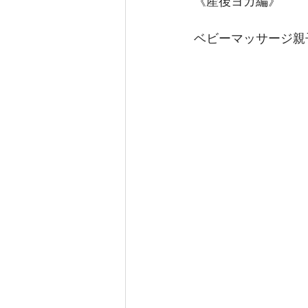
《産後ヨガ編》
ベビーマッサージ親