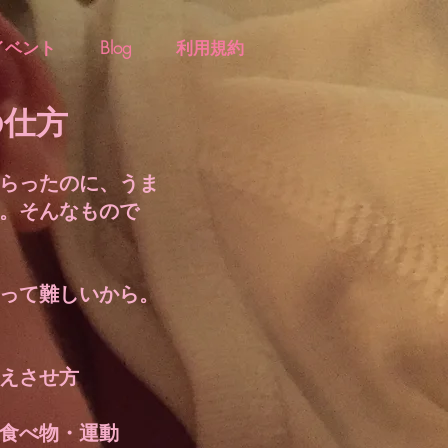
イベント
Blog
利用規約
の仕方
らったのに、うま
。そんなもので
って難しいから。
えさせ方
食べ物・運動