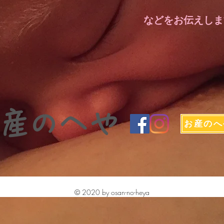
​などをお伝えし
お産のへや
© 2020 by osan-no-heya