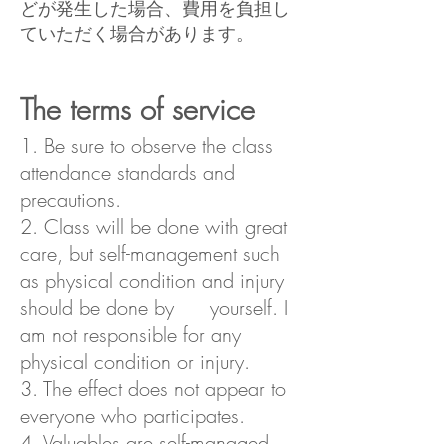
どが発生した場合、費用を負担し
ていただく場合があります。
The terms of service
1. Be sure to observe the class
attendance standards and
precautions.
2. Class will be done with great
care, but self-management such
as physical condition and injury
should be done by yourself. I
am not responsible for any
physical condition or injury.
3. The effect does not appear to
everyone who participates.
4. Valuables are self-managed