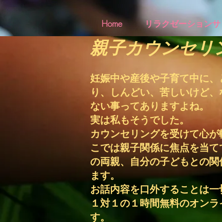
Home
リラクゼーションサ
​親子カウンセリ
妊娠中や産
後や子育て中に、
り、しんどい、苦しいけど、
ない事ってありますよね。
実は私もそうでした。
カウンセリングを受けて心が
こでは親子関係に焦点を当て
の両親、自分の子どもとの関
ます。
お話内容を口外することは一
１対１の１時間無料のオンラ
す。