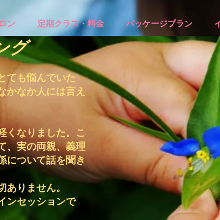
ロン
定期クラス・料金
パッケージプラン
ング
とても悩んでいた
なかなか人には言え
軽くなりました。こ
て、実の両親、義理
係について話を聞き
切ありません。
インセッションで