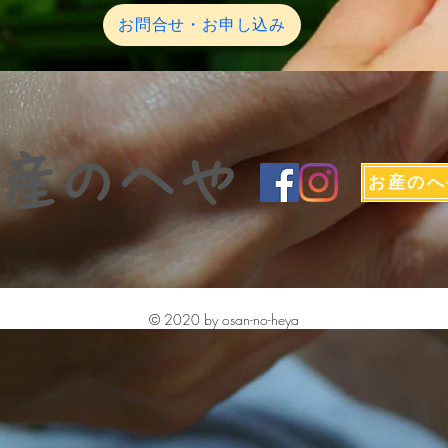
お問合せ・お申し込み
お産のへや
© 2020 by osan-no-heya