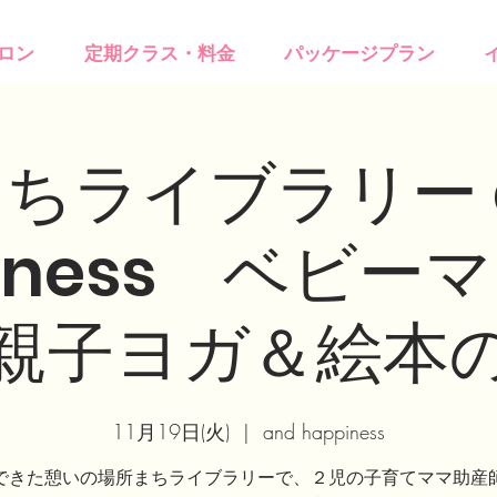
ロン
定期クラス・料金
パッケージプラン
ちライブラリー 
piness ベビー
親子ヨガ＆絵本
11月19日(火)
  |  
and happiness
できた憩いの場所まちライブラリーで、２児の子育てママ助産