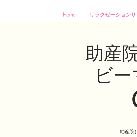
Home
リラクゼーションサ
助産
ビー
助産院