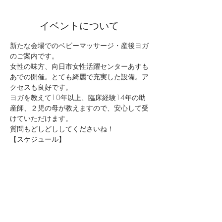
イベントについて
新たな会場でのベビーマッサージ・産後ヨガ
のご案内です。
女性の味方、向日市女性活躍センターあすも
あでの開催。とても綺麗で充実した設備。ア
クセスも良好です。
ヨガを教えて10年以上、臨床経験14年の助
産師、２児の母が教えますので、安心して受
けていただけます。
質問もどしどししてくださいね！
【スケジュール】
13:30-14:30　ベビーマッサージ & スキン
ケア & アレルギーのお話
続きを読む >>