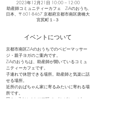
2023年12月21日 10:00 – 12:00
助産師コミュニティーカフェ ZiAのおうち,
日本、〒601-8467 京都府京都市南区唐橋大
宮尻町１−３
イベントについて
京都市南区ZiAのおうちでのベビーマッサー
ジ・親子ヨガのご案内です。
ZiAのおうちは、助産師が開いているコミュ
ニティーカフェです。
子連れで休憩できる場所。助産師と気楽に話
せる場所。
近所のおばちゃん家に寄るみたいに寄れる場
所です。
因みにZiAはイタリア語で　”おばちゃん”　
だそうです。
2児の母で助産師が担当します。
続きを読む >>