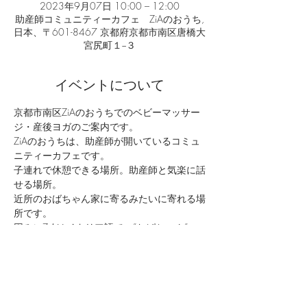
2023年9月07日 10:00 – 12:00
助産師コミュニティーカフェ ZiAのおうち,
日本、〒601-8467 京都府京都市南区唐橋大
宮尻町１−３
イベントについて
京都市南区ZiAのおうちでのベビーマッサー
ジ・産後ヨガのご案内です。
ZiAのおうちは、助産師が開いているコミュ
ニティーカフェです。
子連れで休憩できる場所。助産師と気楽に話
せる場所。
近所のおばちゃん家に寄るみたいに寄れる場
所です。
因みにZiAはイタリア語で　”おばちゃん”　
だそうです。
2児の母で助産師が担当します。
続きを読む >>