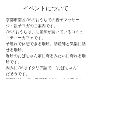
イベントについて
京都市南区ZiAのおうちでの親子マッサー
ジ・親子ヨガのご案内です。
ZiAのおうちは、助産師が開いているコミュ
ニティーカフェです。
子連れで休憩できる場所。助産師と気楽に話
せる場所。
近所のおばちゃん家に寄るみたいに寄れる場
所です。
因みにZiAはイタリア語で　”おばちゃん”　
だそうです。
臨床経験14年の助産師で２児の母が教えま
す。
続きを読む >>
このイベントをシェア