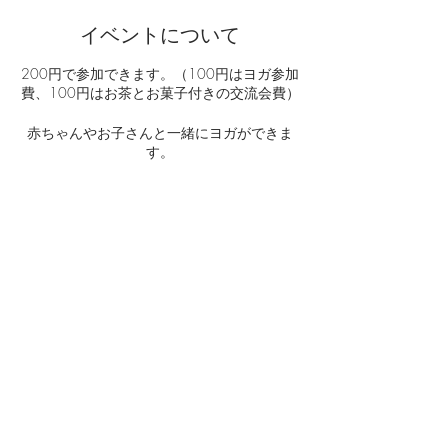
イベントについて
200円で参加できます。（100円はヨガ参加
費、100円はお茶とお菓子付きの交流会費）
赤ちゃんやお子さんと一緒にヨガができま
す。
＊詳細はチラシをご覧ください。
＊お申し込みは中京いきいき市民活動センタ
ーへ
このイベントをシェア