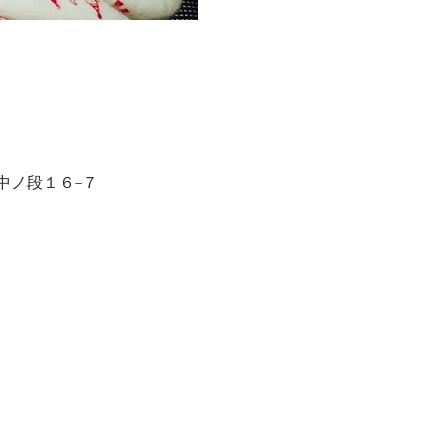
町中ノ段１６−７