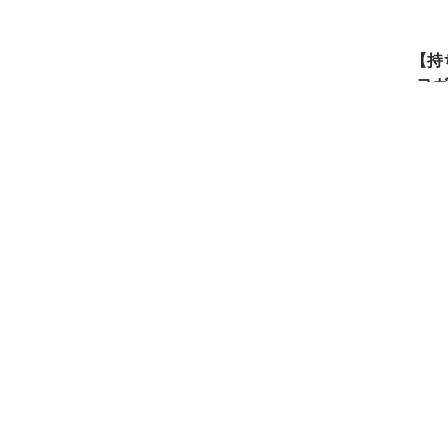
【持
ヨガ ：ヨ
ヨガを教えて9年
ベビーマッサージは
ヨガはゆっくりと丁寧に
各クラス
受講基準・注意事項は、