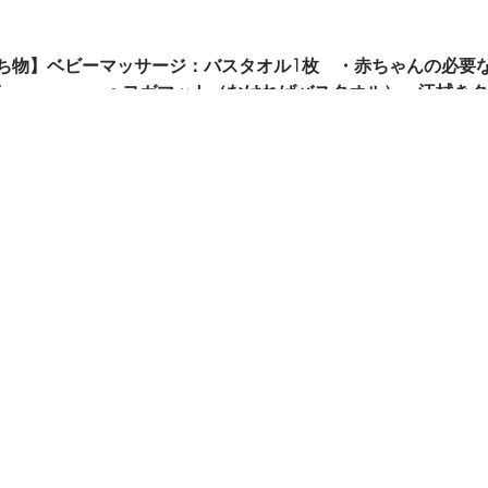
ち物】ベビーマッサージ：バスタオル1枚 ・赤ちゃんの必要
ガマット（なければバスタオル）・汗拭きタオ
目、臨床経験10年以上の助産師が教えますので、安心して受
親子のスキンシップを通して、赤ちゃんの情緒安定をさせ代謝
生後２ヶ月～歩き始めるまで
参加していただけます。
行います。
妊婦さん・産後１ヶ月からご年配の方まで、どなた
ひとつ参加でも、続けて２クラス参加でも！見学だけでもOK!
後に
貧血・疲労感・産後うつに効果的な鉄ミネラルハーブティ
【お産のへや】の【クラス】の【ベビーマッサージ】【産後ヨ