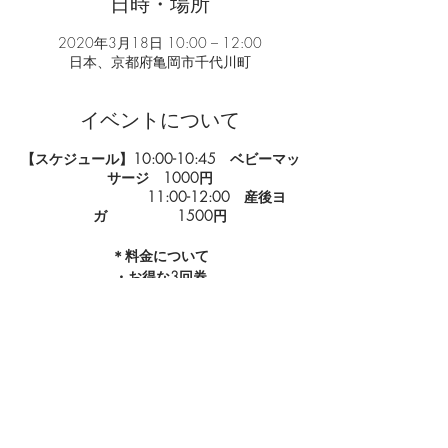
日時・場所
2020年3月18日 10:00 – 12:00
日本、京都府亀岡市千代川町
イベントについて
【スケジュール】10:00-10:45 ベビーマッ
サージ 1000円
11:00-12:00 産後ヨ
ガ 1500円
＊料金について
・お得な3回券
ベビーマッサージ2500円
産後ヨガ4000円
【持ち物】ベビーマッサージ：バスタオル1
枚 ・赤ちゃんの必要なもの
ヨガ ：ヨガマット
（なければバスタオル）・汗拭きタオル ・
このイベントをシェア